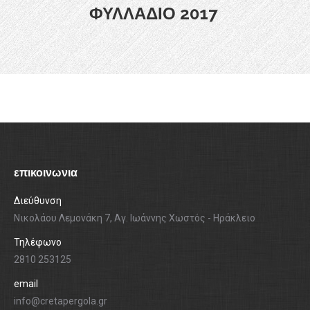
ΦΥΛΛΑΔΙΟ 2017
επικοινωνια
Διεύθυνση
Νικολάου Λεμονάκη 7, Αγ. Ιωάννης Χωστός - Ηράκλειο
Τηλέφωνο
2810 253125
email
info@cretapergola.gr