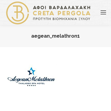
aegean_melathron1
You are here: