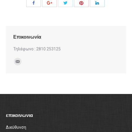
Share
Share
Share
Share
Share
with
with
with
with
with
Twitter
Pinterest
Facebook
Google+
LinkedIn
Επικοινωνία
Τηλέφωνο : 2810 253125
Find us on:
Mail
επικοινωνια
Διεύθυνση