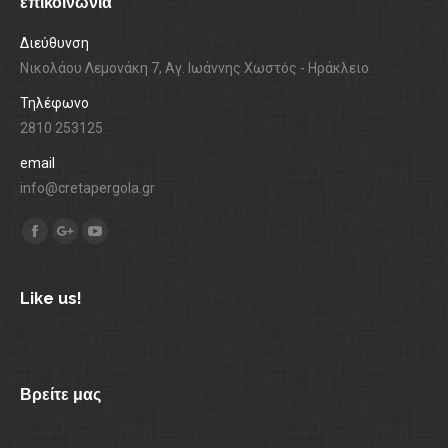
επικοινωνια
Διεύθυνση
Νικολάου Λεμονάκη 7, Αγ. Ιωάννης Χωστός - Ηράκλειο
Τηλέφωνο
2810 253125
email
info@cretapergola.gr
Find us on:
Facebook
Google+
YouTube
Like us!
Βρείτε μας