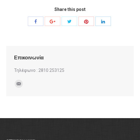
Share this post
Share
Share
Share
Share
Share
with
with
with
with
with
Twitter
Pinterest
Facebook
Google+
LinkedIn
Επικοινωνία
Τηλέφωνο : 2810 253125
Find us on:
Mail