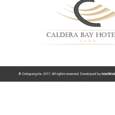
© Cretapergola- 2017. All rights reserved. Developed by
IntelWe