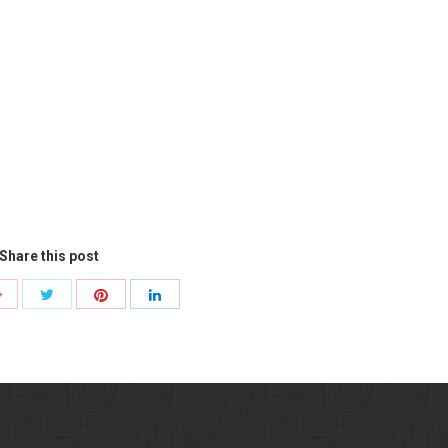
Share this post
Share
Share
Share
Share
with
with
with
with
Twitter
Pinterest
Google+
LinkedIn