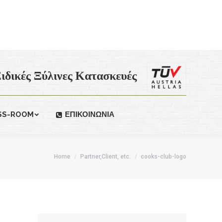
ιδικές Ξύλινες Κατασκευές
SS-ROOM
ΕΠΙΚΟΙΝΩΝΙΑ
Home
Partner,Client, etc.
cooks-club-logo