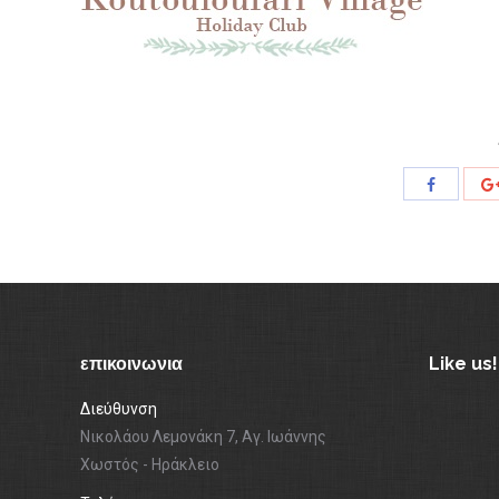
Share
with
Facebook
επικοινωνια
Like us!
Διεύθυνση
Νικολάου Λεμονάκη 7, Αγ. Ιωάννης
Χωστός - Ηράκλειο