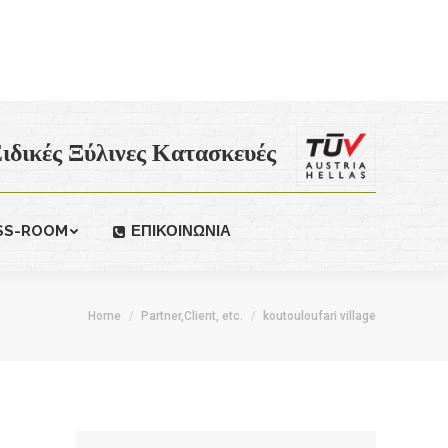
ιδικές Ξύλινες Κατασκευές
SS-ROOM
ΕΠΙΚΟΙΝΩΝΙΑ
Home
Partner,Client, etc.
koutouloufari village