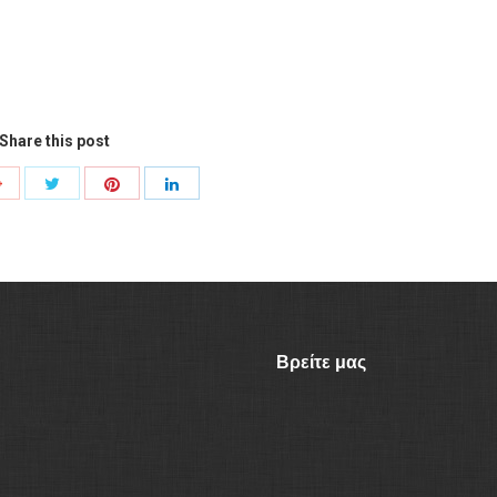
Share this post
Share
Share
Share
Share
with
with
with
with
Twitter
Pinterest
Google+
LinkedIn
Βρείτε μας