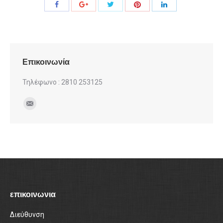
Share
Share
Share
Share
Share
with
with
with
with
with
Twitter
Pinterest
Facebook
Google+
LinkedIn
Επικοινωνία
Τηλέφωνο : 2810 253125
Find us on:
Mail
επικοινωνια
Διεύθυνση