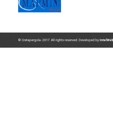
© Cretapergola- 2017. All rights reserved. Developed by
IntelWe