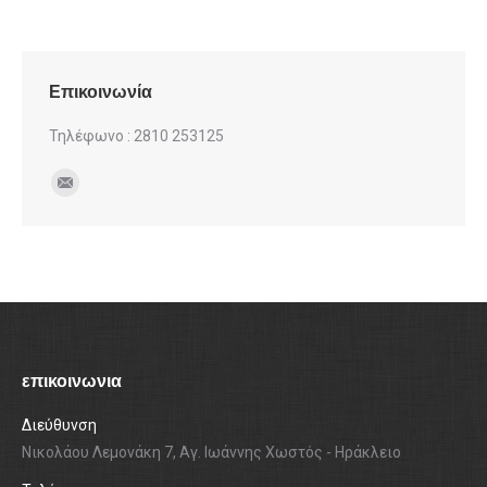
Twitter
Pinterest
Facebook
Google+
LinkedIn
Επικοινωνία
Τηλέφωνο : 2810 253125
Find us on:
Mail
επικοινωνια
Διεύθυνση
Νικολάου Λεμονάκη 7, Αγ. Ιωάννης Χωστός - Ηράκλειο