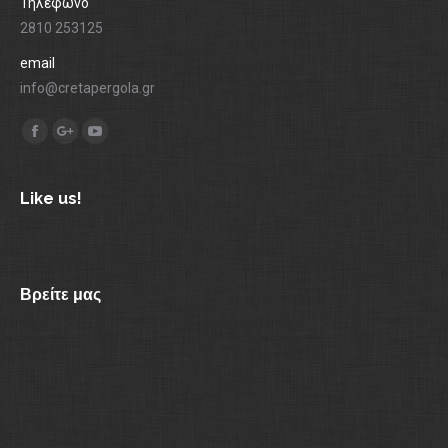
Τηλέφωνο
2810 253125
email
info@cretapergola.gr
Find us on:
Facebook
Google+
YouTube
Like us!
Βρείτε μας