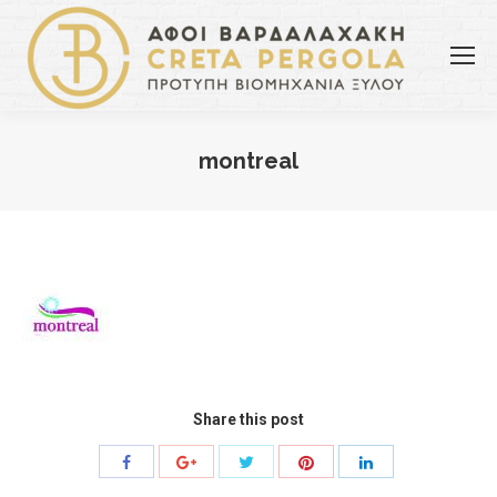
montreal
You are here:
Share this post
Share
Share
Share
Share
Share
with
with
with
with
with