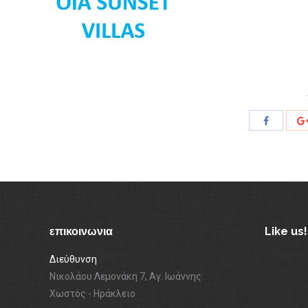
Share
with
Facebook
επικοινωνια
Like us!
Διεύθυνση
Νικολάου Λεμονάκη 7, Αγ. Ιωάννης
Χωστός - Ηράκλειο