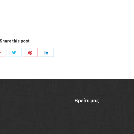
Share this post
Share
Share
Share
Share
with
with
with
with
Twitter
Pinterest
Google+
LinkedIn
Βρείτε μας