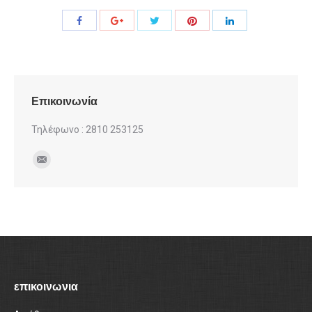
Share
Share
Share
Share
Share
with
with
with
with
with
Twitter
Pinterest
Facebook
Google+
LinkedIn
Επικοινωνία
Τηλέφωνο : 2810 253125
Find us on:
Mail
επικοινωνια