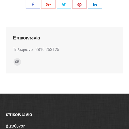
Share
Share
Share
Share
Share
with
with
with
with
with
Twitter
Pinterest
Facebook
Google+
LinkedIn
Επικοινωνία
Τηλέφωνο : 2810 253125
Find us on:
Mail
επικοινωνια
Διεύθυνση