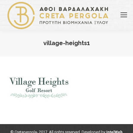
village-heights1
You are here:
© Cretapergola- 2017. All rights reserved. Developed by
IntelWeb