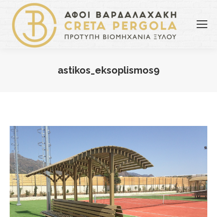
astikos_eksoplismos9
You are here: