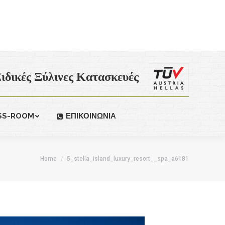
ιδικές Ξύλινες Κατασκευές
SS-ROOM
ΕΠΙΚΟΙΝΩΝΙΑ
:
Home
5_stella_island_luxury_resort__spa_a6181