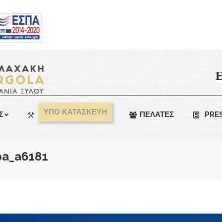
Ε
ΥΠΟ ΚΑΤΑΣΚΕΥΗ
Σ
ΠΕΛΑΤΕΣ
PRE
spa_a6181
You are here