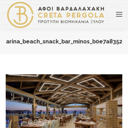
arina_beach_snack_bar_minos_b0e7a8352
You are here: