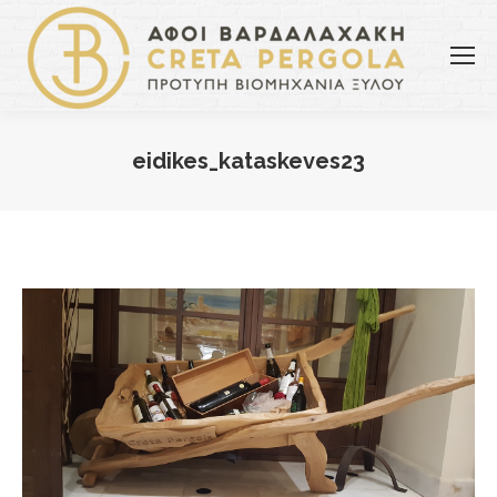
eidikes_kataskeves23
You are here: