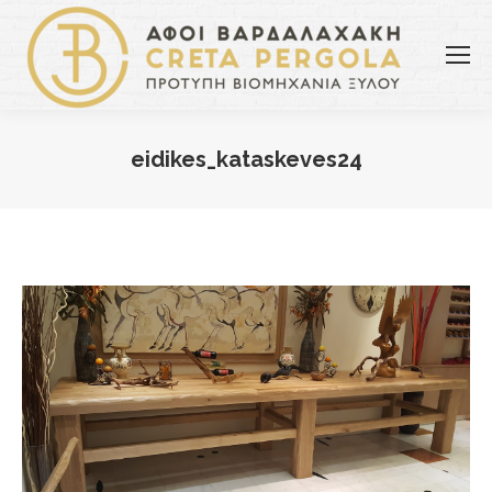
eidikes_kataskeves24
You are here: