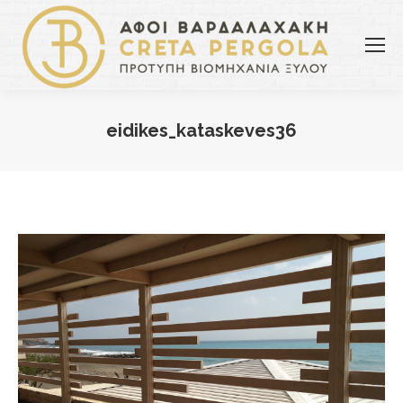
eidikes_kataskeves36
You are here: