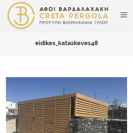
eidikes_kataskeves48
You are here: