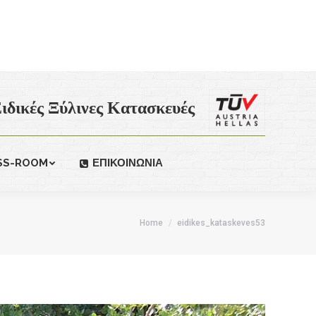
ιδικές Ξύλινες Κατασκευές
SS-ROOM
ΕΠΙΚΟΙΝΩΝΙΑ
Home
eidikes_kataskeves53