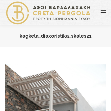
kagkela_diaxoristika_skales21
You are here: