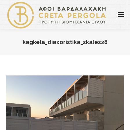
kagkela_diaxoristika_skales28
You are here: