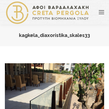
kagkela_diaxoristika_skales33
You are here: