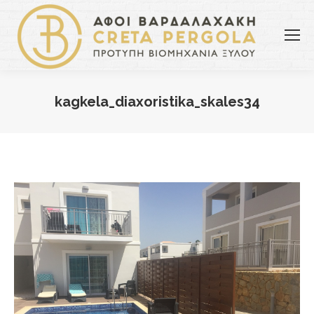
kagkela_diaxoristika_skales34
You are here: