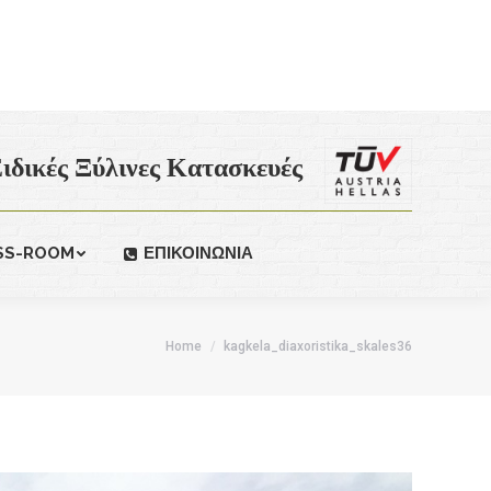
ιδικές Ξύλινες Κατασκευές
SS-ROOM
ΕΠΙΚΟΙΝΩΝΙΑ
Home
kagkela_diaxoristika_skales36