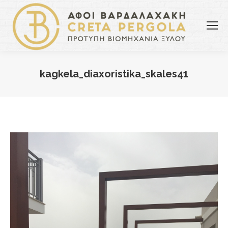
kagkela_diaxoristika_skales41
You are here: