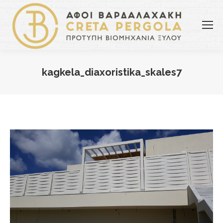
kagkela_diaxoristika_skales7
You are here: