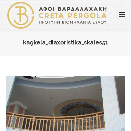
kagkela_diaxoristika_skales51
You are here: