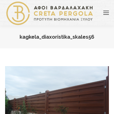
kagkela_diaxoristika_skales56
You are here: