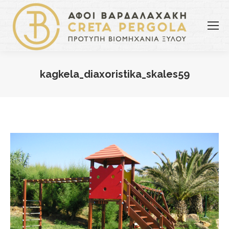
kagkela_diaxoristika_skales59
You are here: