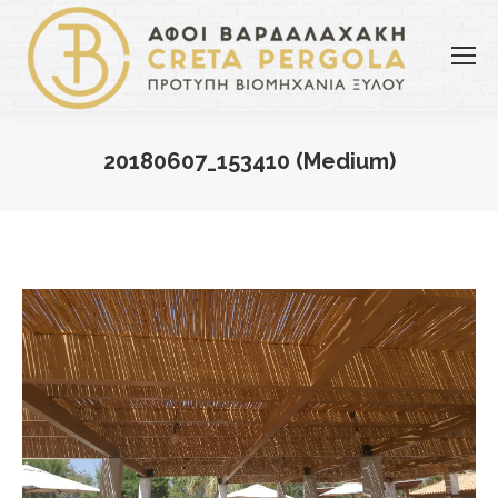
20180607_153410 (Medium)
You are here: