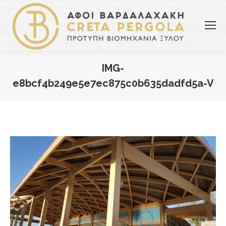
IMG-
e8bcf4b249e5e7ec875c0b635dadfd5a-V
You are here: