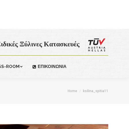
ιδικές Ξύλινες Κατασκευές
SS-ROOM
ΕΠΙΚΟΙΝΩΝΙΑ
Home
ksilina_spitia11