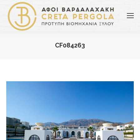
CF084263
You are here: