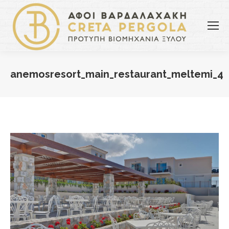
anemosresort_main_restaurant_meltemi_4
You are here: