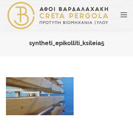
syntheti_epikolliti_ksileia5
You are here: