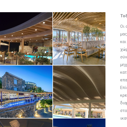
Το
Οι 
μας
και
χώρ
σύν
μηχ
κατ
επα
Επί
κρε
δια
στο
ικα