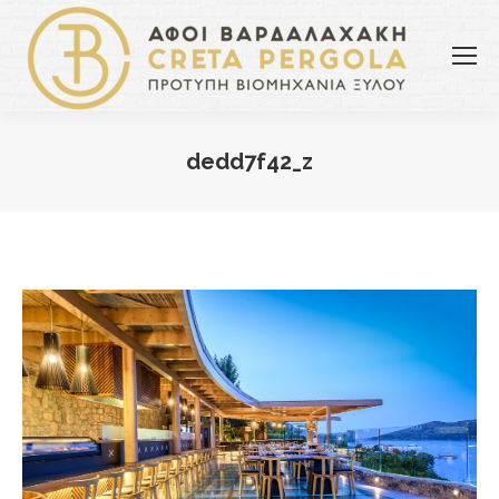
dedd7f42_z
You are here: