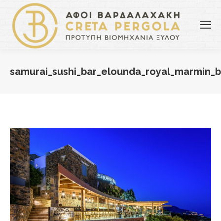
samurai_sushi_bar_elounda_royal_marmin_b
You are here: