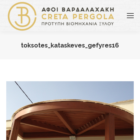
toksotes_kataskeves_gefyres16
You are here: