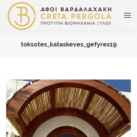
toksotes_kataskeves_gefyres19
You are here: