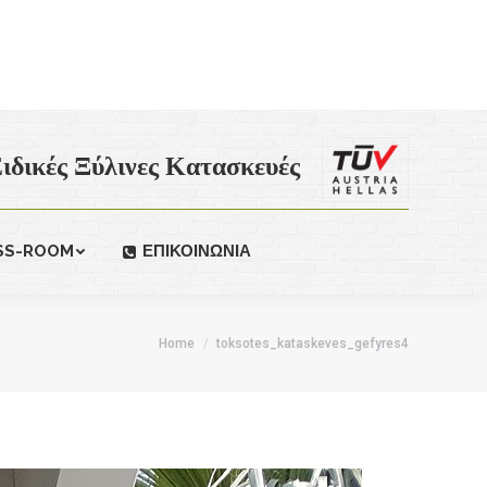
ιδικές Ξύλινες Κατασκευές
SS-ROOM
ΕΠΙΚΟΙΝΩΝΙΑ
Home
toksotes_kataskeves_gefyres4