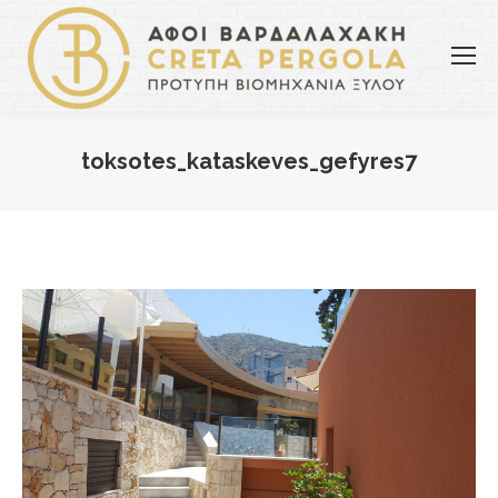
toksotes_kataskeves_gefyres7
You are here: