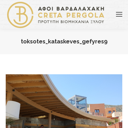
toksotes_kataskeves_gefyres9
You are here: