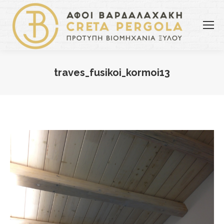
traves_fusikoi_kormoi13
You are here: